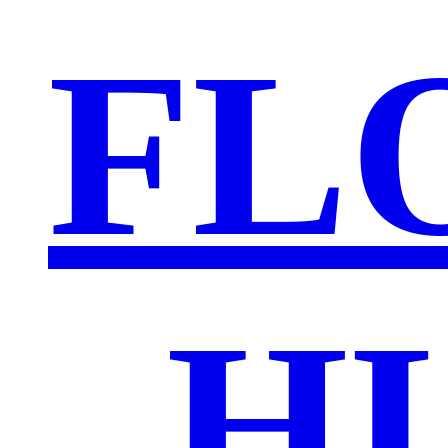
FL
„H