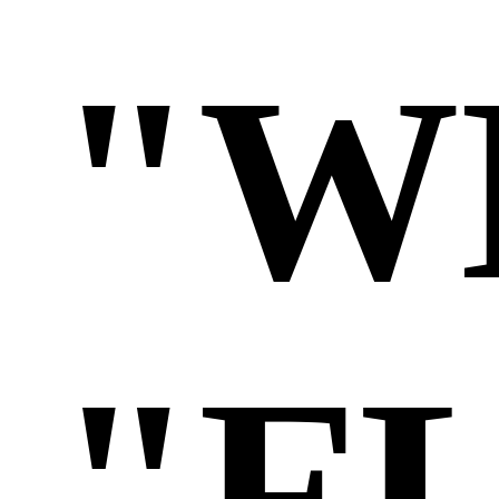
"W
"F