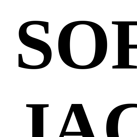
SO
JA