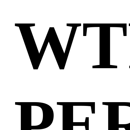
WT
PE