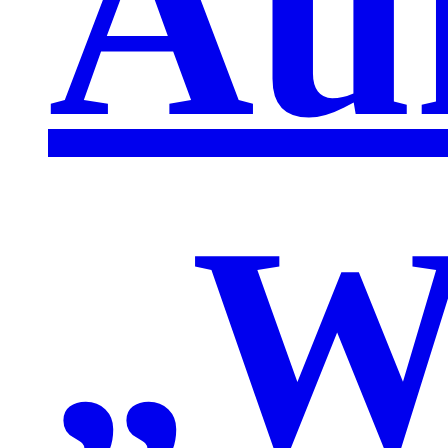
Au
„W