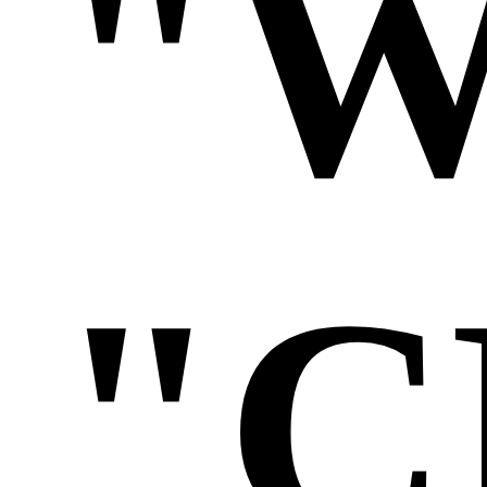
"W
"C