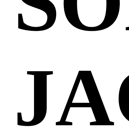
SO
JA