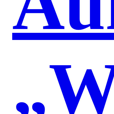
Au
„W