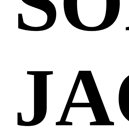
SO
JA