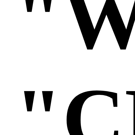
"W
"C