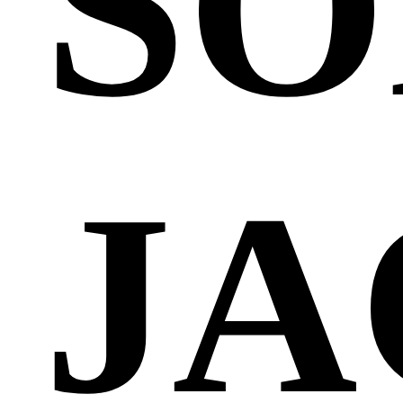
SO
JA