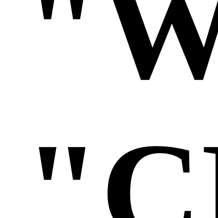
"W
"C