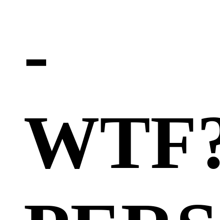
-
WTF