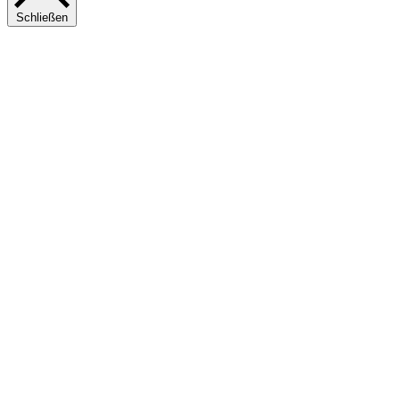
Schließen
Nach was suchst du?