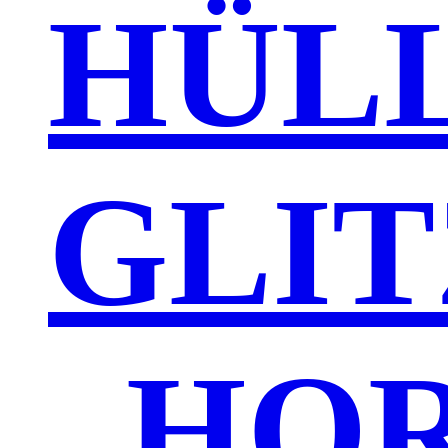
HÜL
GLI
„HO