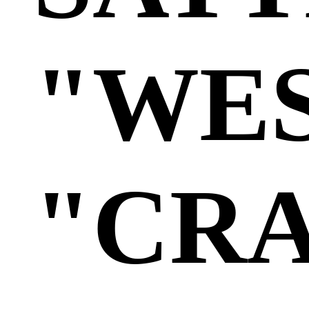
"WE
"CR