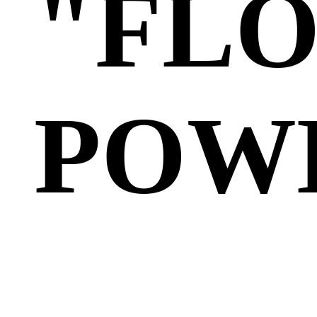
"FL
POW