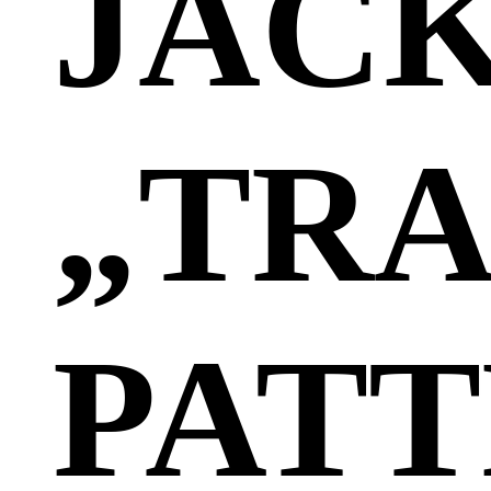
JAC
„TRA
PAT