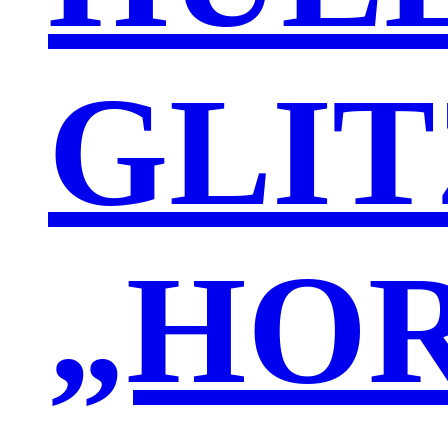
GLI
„HO