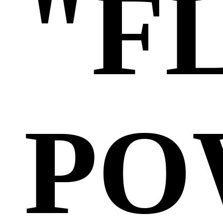
"F
PO