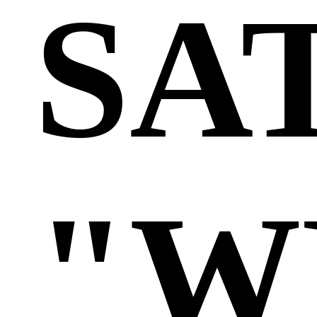
SA
"W