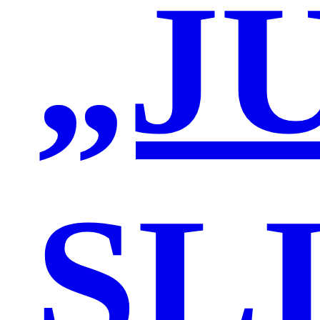
„J
SL