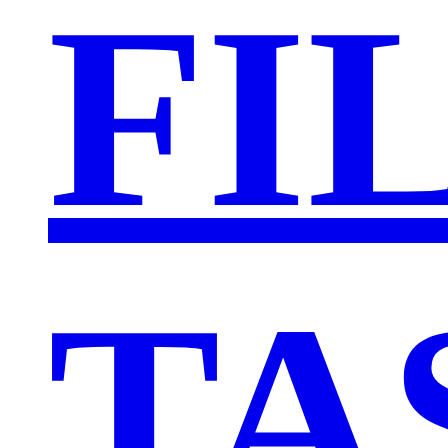
FI
TA