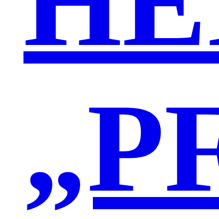
HE
„P