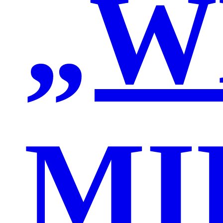
„W
MI