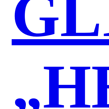
GL
„H