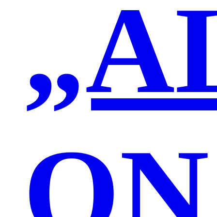
„A
ON