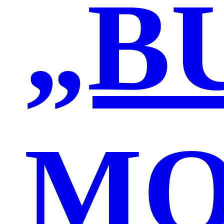
„B
MO