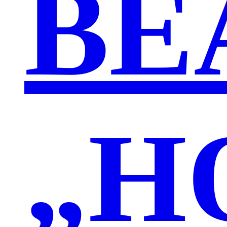
BE
„H