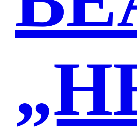
BE
„H