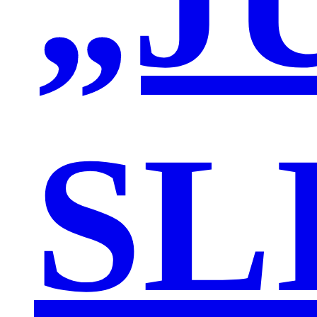
„J
SL