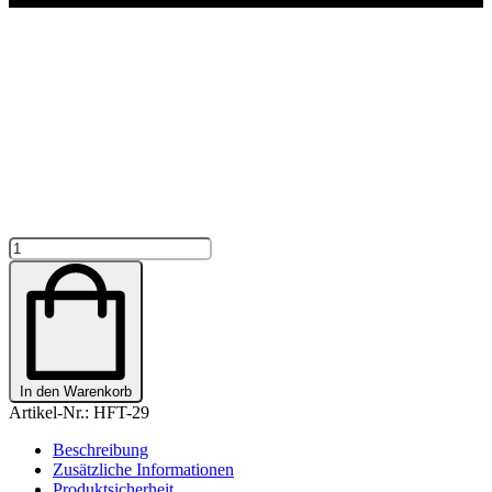
FILZ
TASCHE
"MEINE
OMA
IST
DIE
BESTE"
Menge
In den Warenkorb
Artikel-Nr.:
HFT-29
Beschreibung
Zusätzliche Informationen
Produktsicherheit