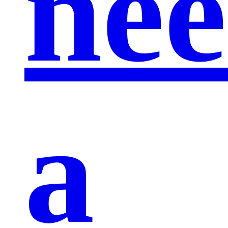
nee
a