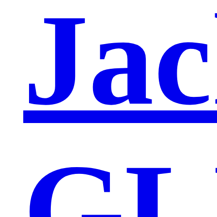
Jac
GL