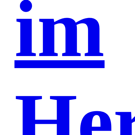
im
He