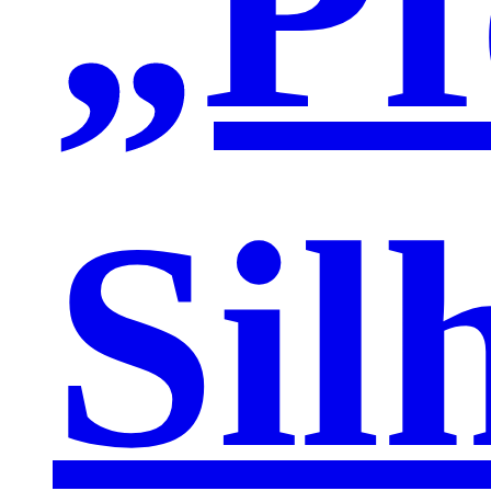
„Pf
Sil