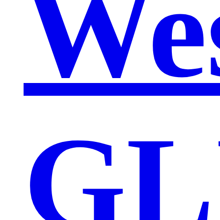
We
GL