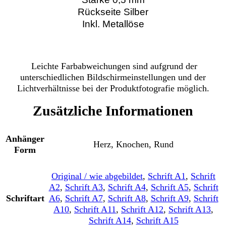
Rückseite Silber
Inkl. Metallöse
Leichte Farbabweichungen sind aufgrund der
unterschiedlichen Bildschirmeinstellungen und der
Lichtverhältnisse bei der Produktfotografie möglich.
Zusätzliche Informationen
Anhänger
Herz, Knochen, Rund
Form
Original / wie abgebildet
,
Schrift A1
,
Schrift
A2
,
Schrift A3
,
Schrift A4
,
Schrift A5
,
Schrift
Schriftart
A6
,
Schrift A7
,
Schrift A8
,
Schrift A9
,
Schrift
A10
,
Schrift A11
,
Schrift A12
,
Schrift A13
,
Schrift A14
,
Schrift A15