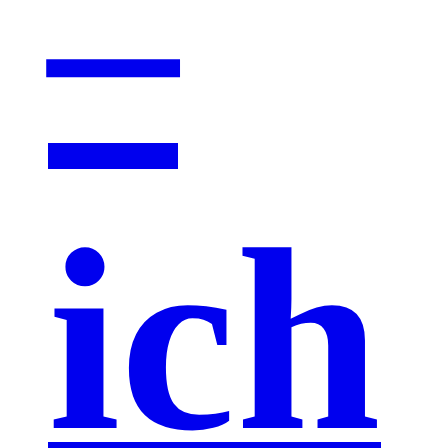
–
ich