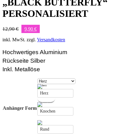
„BLACK BUTTERFLY“
PERSONALISIERT
Ursprünglicher
Aktueller
12,90
€
9,90
€
Preis
Preis
war:
ist:
inkl. MwSt.
zzgl.
Versandkosten
12,90 €
9,90 €.
Hochwertiges Aluminium
Rückseite Silber
Inkl. Metallöse
Herz
Anhänger Form
Knochen
Rund