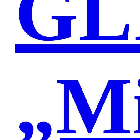
GL
„M