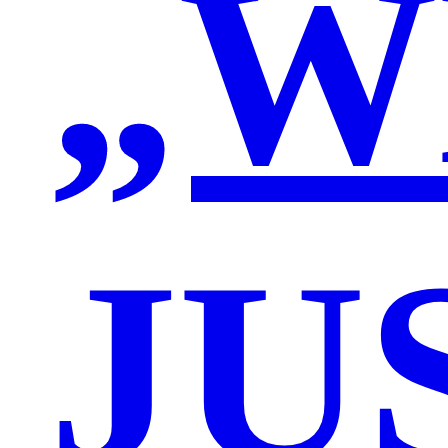
„W
JU