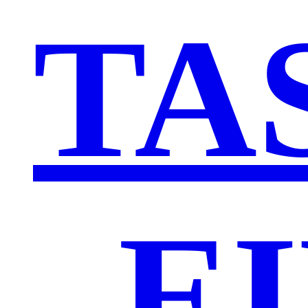
TA
„E