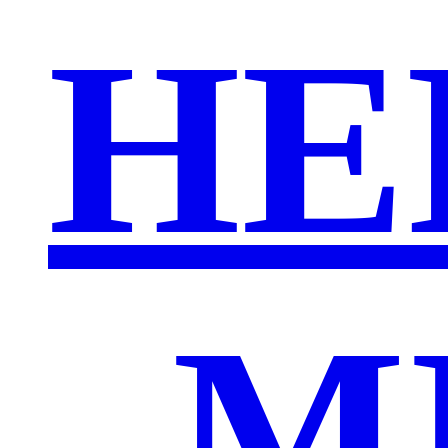
HE
„M