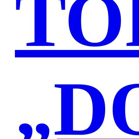
TO
„D