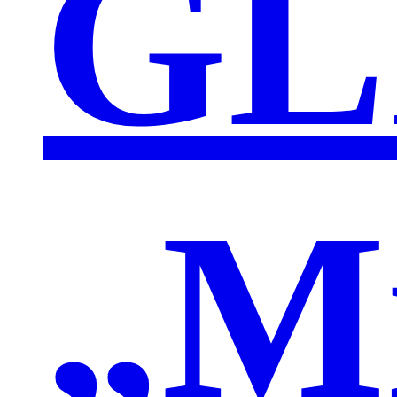
GL
„M