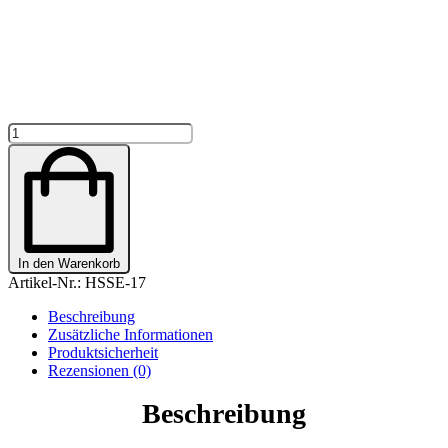
GLITZERSATTELSCHONER
SCHWARZ
"WESTERN"
MIT
DIR
AN
MEINER
SEITEPERSONALISIERT
In den Warenkorb
Menge
Artikel-Nr.:
HSSE-17
Beschreibung
Zusätzliche Informationen
Produktsicherheit
Rezensionen (0)
Beschreibung