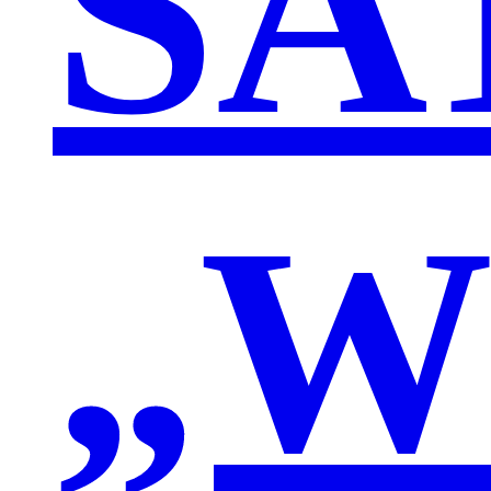
SA
„W