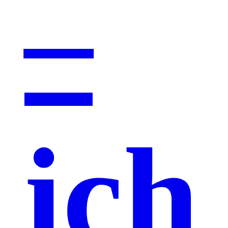
–
ich