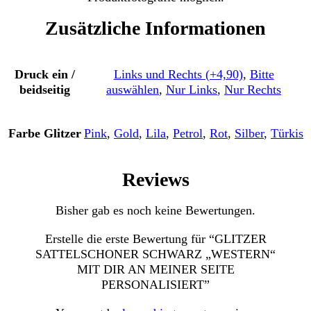
Zusätzliche Informationen
Druck ein /
Links und Rechts (+4,90)
,
Bitte
beidseitig
auswählen
,
Nur Links
,
Nur Rechts
Farbe Glitzer
Pink
,
Gold
,
Lila
,
Petrol
,
Rot
,
Silber
,
Türkis
Reviews
Bisher gab es noch keine Bewertungen.
Erstelle die erste Bewertung für “GLITZER
SATTELSCHONER SCHWARZ „WESTERN“
MIT DIR AN MEINER SEITE
PERSONALISIERT”