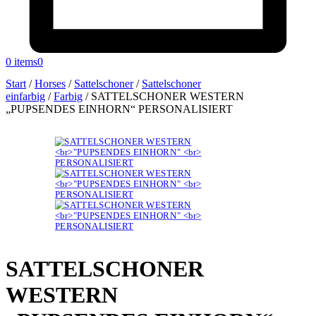
0 items
0
Start
/
Horses
/
Sattelschoner
/
Sattelschoner
einfarbig
/
Farbig
/
SATTELSCHONER WESTERN
„PUPSENDES EINHORN“ PERSONALISIERT
SATTELSCHONER
WESTERN