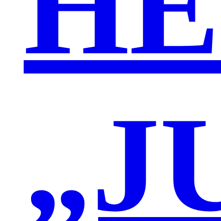
HE
„J