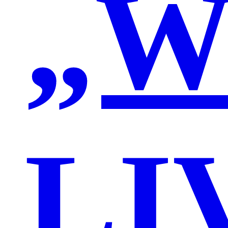
„W
LI