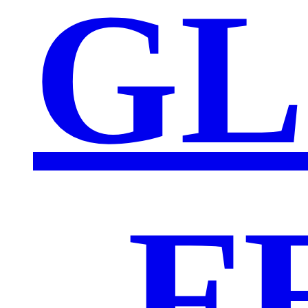
GL
„F