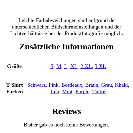
Leichte Farbabweichungen sind aufgrund der
unterschiedlichen Bildschirmeinstellungen und der
Lichtverhältnisse bei der Produktfotografie möglich.
Zusätzliche Informationen
Größe
S
,
M
,
L
,
XL
,
2 XL
,
3 XL
T Shirt
Schwarz
,
Pink
,
Bordeaux
,
Braun
,
Grau
,
Khaki
,
Farben
Lila
,
Mint
,
Purple
,
Türkis
Reviews
Bisher gab es noch keine Bewertungen.