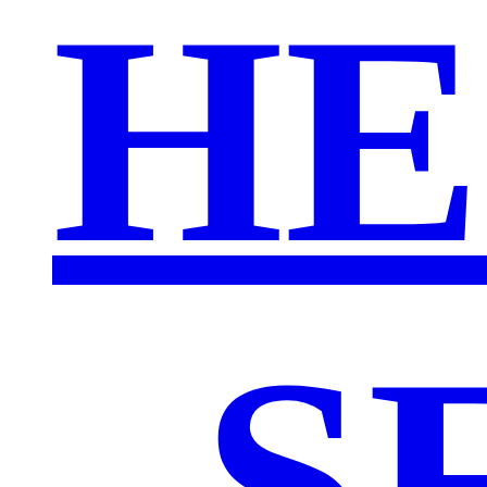
HE
„S