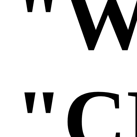
"W
"C