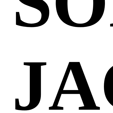
SO
JA