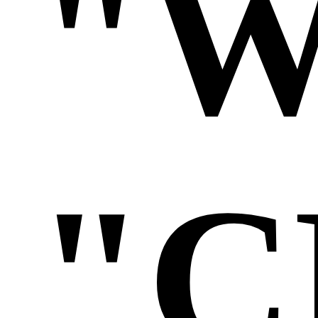
"W
"C