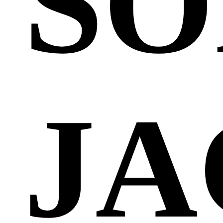
SO
JA