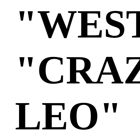
"WES
"CRA
LEO"