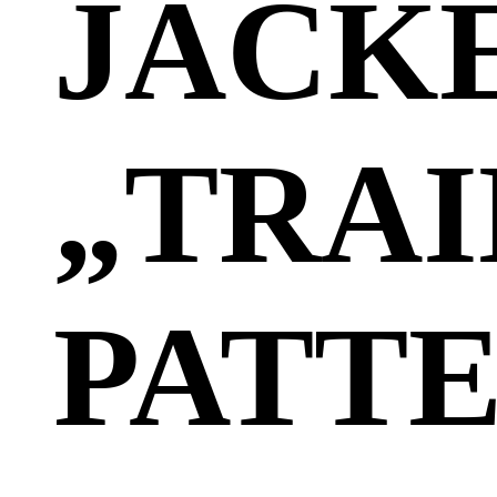
JACK
„TRAI
PATT