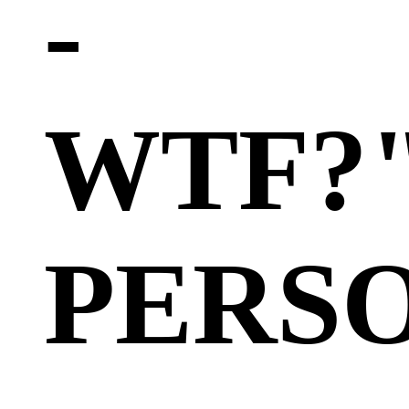
-
WTF?
PERS