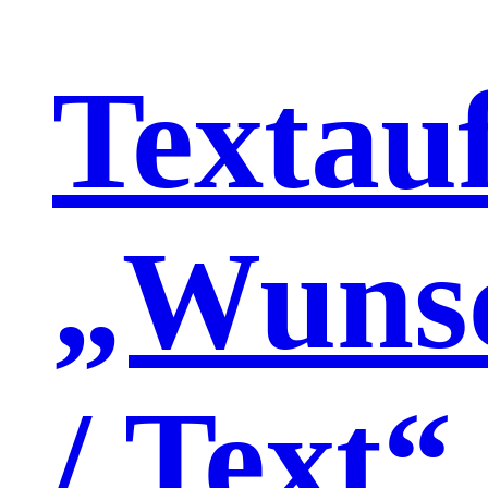
Textau
„Wuns
/ Text“