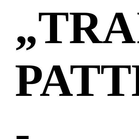
„TRA
PATT
-