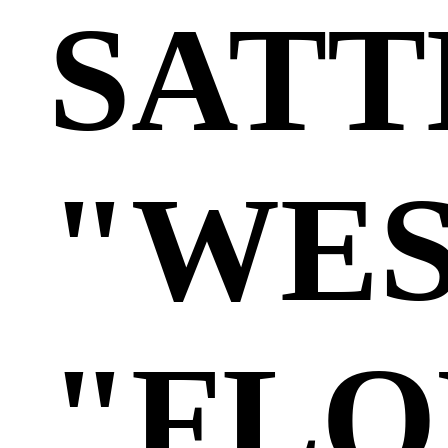
SAT
"WE
"FL