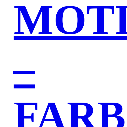
MOT
–
FAR