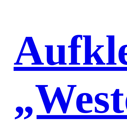
Aufkl
„West