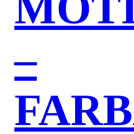
MOT
–
FAR