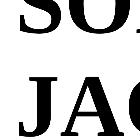
SO
JA