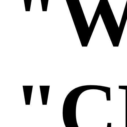
"W
"C