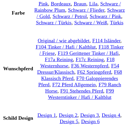
Pink
,
Bordeaux
,
Braun
,
Lila
,
Schwarz /
Rainbow Plum
,
Schwarz / Flieder
,
Schwarz
Farbe
/ Gold
,
Schwarz / Petrol
,
Schwarz / Pink
,
Schwarz / Türkis
,
Schwarz / Weiß
,
Türkis
Original / wie abgebildet
,
F114 Isländer
,
F104 Tinker / Hafi / Kaltblut
,
F118 Tinker
/ Friese
,
F119 Gerittener Tinker / Hafi
,
F17a Reining
,
F17c Reining
,
F18
Westernhorse
,
F36 Westernpferd
,
F54
Wunschpferd
Dressur/Klassisch
,
F62 Springpferd
,
F68
Klassisch Pferd
,
F70 Galoppierendes
Pferd
,
F72 Pferd Allgemein
,
F79 Ranch
Horse
,
F91 Stehendes Pferd
,
F99
Westerntinker / Hafi / Kaltblut
Design 1
,
Design 2
,
Design 3
,
Design 4
,
Schild Design
Design 5
,
Design 6