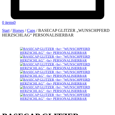
0 items
0
Start
/
Horses
/
Caps
/
BASECAP GLITZER „WUNSCHPFERD
HERZSCHLAG“ PERSONALISIERBAR