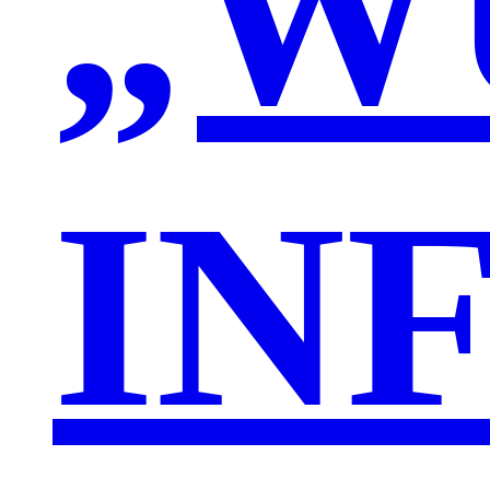
„W
IN