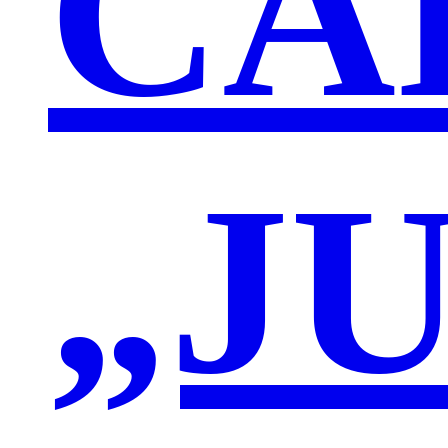
CA
„J