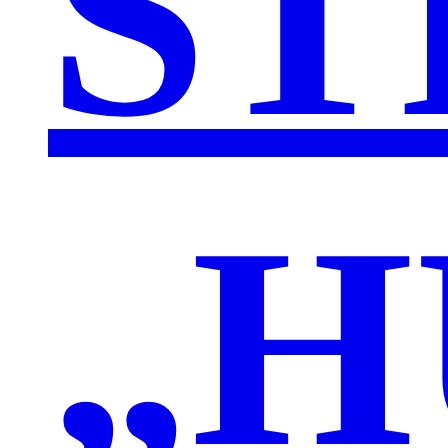
ST
„H