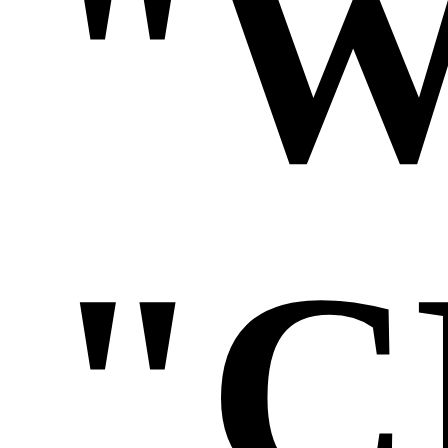
"W
"C