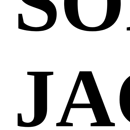
SO
JA