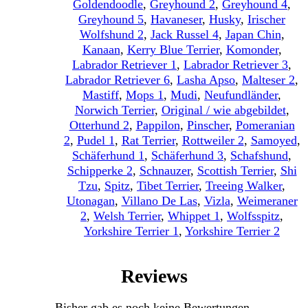
Goldendoodle
,
Greyhound 2
,
Greyhound 4
,
Greyhound 5
,
Havaneser
,
Husky
,
Irischer
Wolfshund 2
,
Jack Russel 4
,
Japan Chin
,
Kanaan
,
Kerry Blue Terrier
,
Komonder
,
Labrador Retriever 1
,
Labrador Retriever 3
,
Labrador Retriever 6
,
Lasha Apso
,
Malteser 2
,
Mastiff
,
Mops 1
,
Mudi
,
Neufundländer
,
Norwich Terrier
,
Original / wie abgebildet
,
Otterhund 2
,
Pappilon
,
Pinscher
,
Pomeranian
2
,
Pudel 1
,
Rat Terrier
,
Rottweiler 2
,
Samoyed
,
Schäferhund 1
,
Schäferhund 3
,
Schafshund
,
Schipperke 2
,
Schnauzer
,
Scottish Terrier
,
Shi
Tzu
,
Spitz
,
Tibet Terrier
,
Treeing Walker
,
Utonagan
,
Villano De Las
,
Vizla
,
Weimeraner
2
,
Welsh Terrier
,
Whippet 1
,
Wolfsspitz
,
Yorkshire Terrier 1
,
Yorkshire Terrier 2
Reviews
Bisher gab es noch keine Bewertungen.