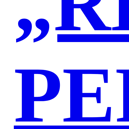
„R
PE