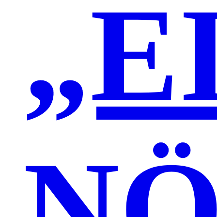
„E
NÖ