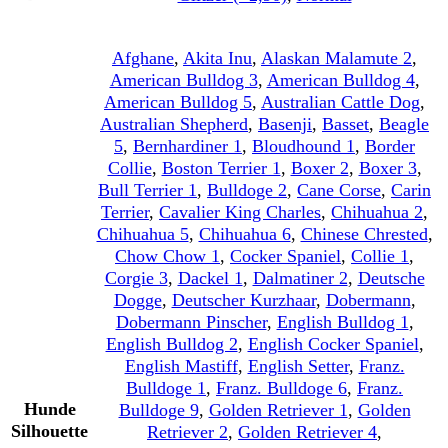
Afghane
,
Akita Inu
,
Alaskan Malamute 2
,
American Bulldog 3
,
American Bulldog 4
,
American Bulldog 5
,
Australian Cattle Dog
,
Australian Shepherd
,
Basenji
,
Basset
,
Beagle
5
,
Bernhardiner 1
,
Bloudhound 1
,
Border
Collie
,
Boston Terrier 1
,
Boxer 2
,
Boxer 3
,
Bull Terrier 1
,
Bulldoge 2
,
Cane Corse
,
Carin
Terrier
,
Cavalier King Charles
,
Chihuahua 2
,
Chihuahua 5
,
Chihuahua 6
,
Chinese Chrested
,
Chow Chow 1
,
Cocker Spaniel
,
Collie 1
,
Corgie 3
,
Dackel 1
,
Dalmatiner 2
,
Deutsche
Dogge
,
Deutscher Kurzhaar
,
Dobermann
,
Dobermann Pinscher
,
English Bulldog 1
,
English Bulldog 2
,
English Cocker Spaniel
,
English Mastiff
,
English Setter
,
Franz.
Bulldoge 1
,
Franz. Bulldoge 6
,
Franz.
Hunde
Bulldoge 9
,
Golden Retriever 1
,
Golden
Silhouette
Retriever 2
,
Golden Retriever 4
,