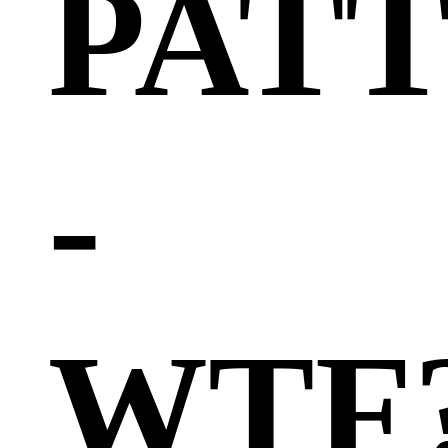
PAT
-
WTF