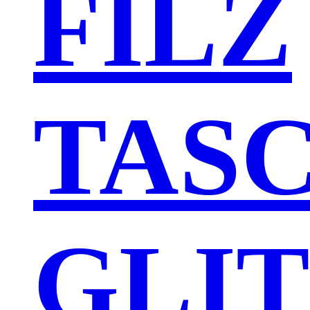
FILZ
TAS
GLI