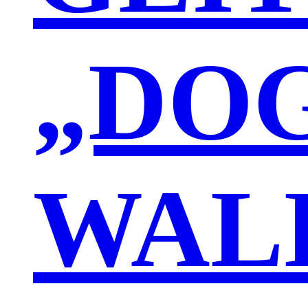
„DO
WAL