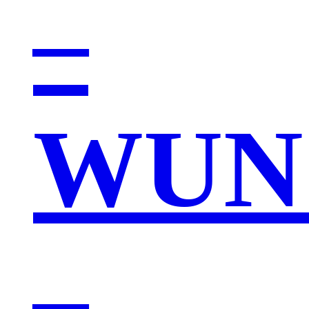
–
WUN
–