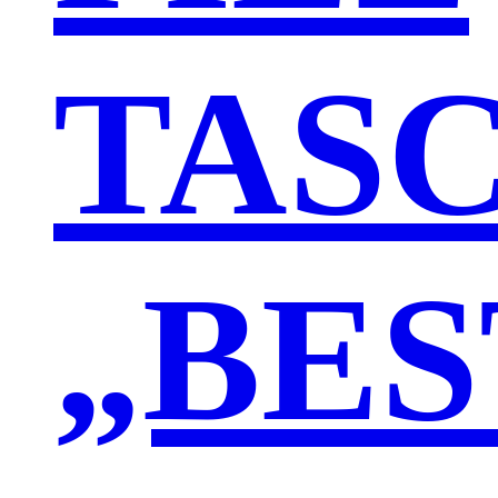
TAS
„BES