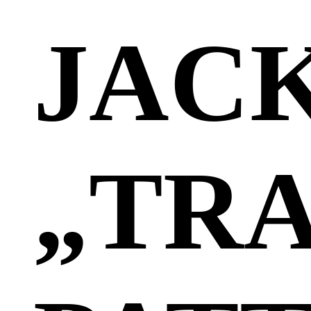
JAC
„TRA