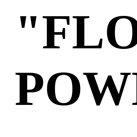
"FL
POW