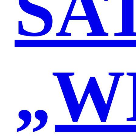
SA
„W