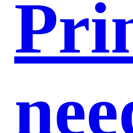
Pri
nee