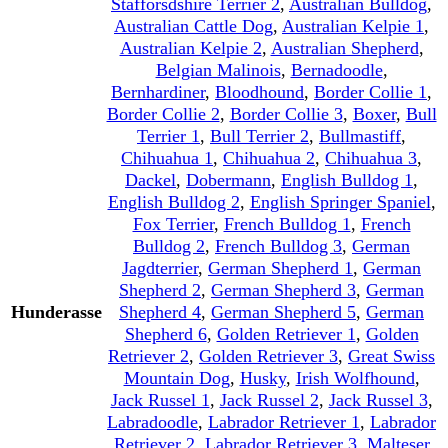
Stafforsdshire Terrier 2
,
Australian Bulldog
,
Australian Cattle Dog
,
Australian Kelpie 1
,
Australian Kelpie 2
,
Australian Shepherd
,
Belgian Malinois
,
Bernadoodle
,
Bernhardiner
,
Bloodhound
,
Border Collie 1
,
Border Collie 2
,
Border Collie 3
,
Boxer
,
Bull
Terrier 1
,
Bull Terrier 2
,
Bullmastiff
,
Chihuahua 1
,
Chihuahua 2
,
Chihuahua 3
,
Dackel
,
Dobermann
,
English Bulldog 1
,
English Bulldog 2
,
English Springer Spaniel
,
Fox Terrier
,
French Bulldog 1
,
French
Bulldog 2
,
French Bulldog 3
,
German
Jagdterrier
,
German Shepherd 1
,
German
Shepherd 2
,
German Shepherd 3
,
German
Hunderasse
Shepherd 4
,
German Shepherd 5
,
German
Shepherd 6
,
Golden Retriever 1
,
Golden
Retriever 2
,
Golden Retriever 3
,
Great Swiss
Mountain Dog
,
Husky
,
Irish Wolfhound
,
Jack Russel 1
,
Jack Russel 2
,
Jack Russel 3
,
Labradoodle
,
Labrador Retriever 1
,
Labrador
Retriever 2
,
Labrador Retriever 3
,
Malteser