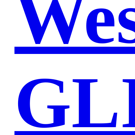
Wes
GL