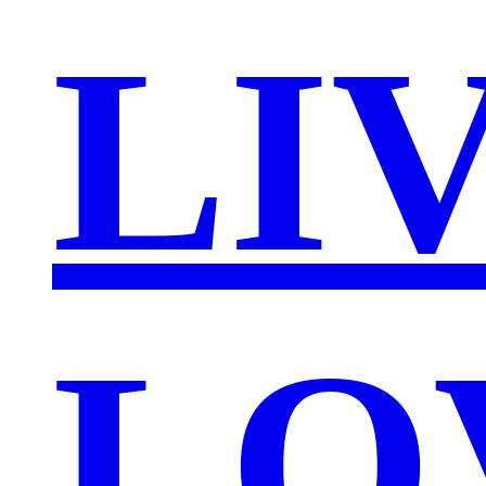
LI
LO