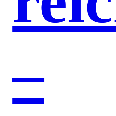
reic
–