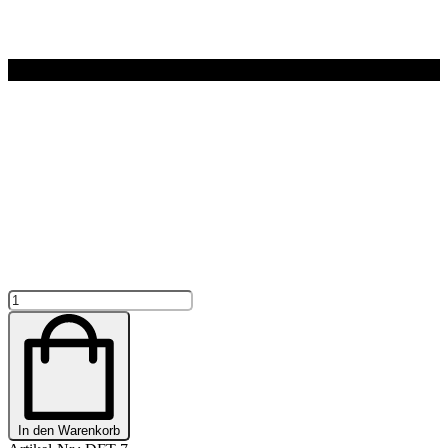
FILZ
TASCHE
GLITZER
"DOG
WALKER"
PERSONALISIERT
Menge
In den Warenkorb