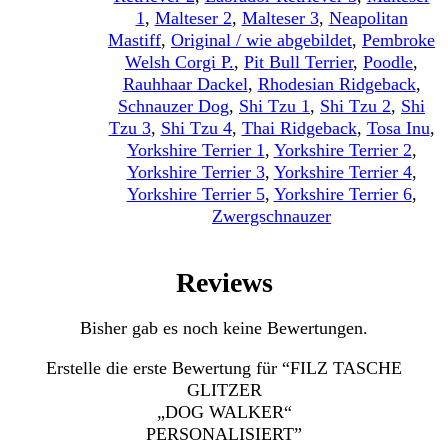
1
,
Malteser 2
,
Malteser 3
,
Neapolitan
Mastiff
,
Original / wie abgebildet
,
Pembroke
Welsh Corgi P.
,
Pit Bull Terrier
,
Poodle
,
Rauhhaar Dackel
,
Rhodesian Ridgeback
,
Schnauzer Dog
,
Shi Tzu 1
,
Shi Tzu 2
,
Shi
Tzu 3
,
Shi Tzu 4
,
Thai Ridgeback
,
Tosa Inu
,
Yorkshire Terrier 1
,
Yorkshire Terrier 2
,
Yorkshire Terrier 3
,
Yorkshire Terrier 4
,
Yorkshire Terrier 5
,
Yorkshire Terrier 6
,
Zwergschnauzer
Reviews
Bisher gab es noch keine Bewertungen.
Erstelle die erste Bewertung für “FILZ TASCHE
GLITZER
„DOG WALKER“
PERSONALISIERT”