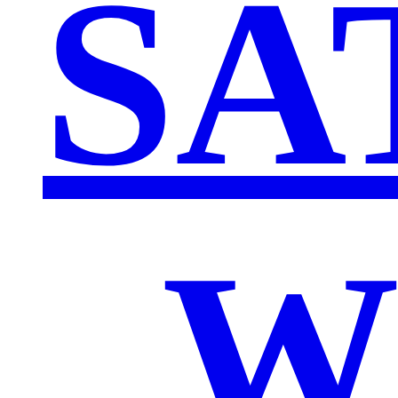
SA
„W