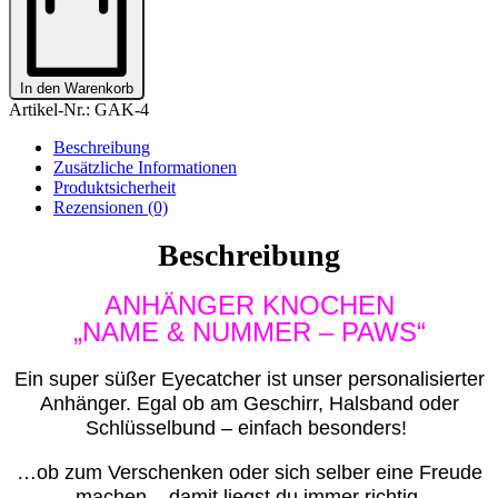
&
NUMMER
-
PAWS"
PERSONALISIERT
In den Warenkorb
Menge
Artikel-Nr.:
GAK-4
Beschreibung
Zusätzliche Informationen
Produktsicherheit
Rezensionen (0)
Beschreibung
ANHÄNGER KNOCHEN
„NAME & NUMMER – PAWS“
Ein super süßer Eyecatcher ist unser personalisierter
Anhänger. Egal ob am Geschirr, Halsband oder
Schlüsselbund – einfach besonders!
…ob zum Verschenken oder sich selber eine Freude
machen – damit liegst du immer richtig.