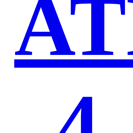
AT
„4