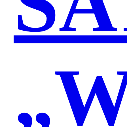
SA
„W