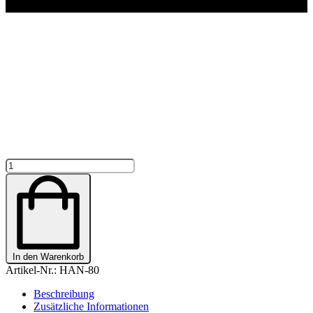
Aufkleber
4
Hufe
2
Beine
1
Team
PERSONALISIERT
In den Warenkorb
Menge
Artikel-Nr.:
HAN-80
Beschreibung
Zusätzliche Informationen