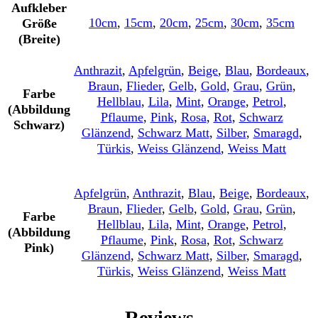
Aufkleber
10cm
,
15cm
,
20cm
,
25cm
,
30cm
,
35cm
Größe
(Breite)
Anthrazit
,
Apfelgrün
,
Beige
,
Blau
,
Bordeaux
,
Braun
,
Flieder
,
Gelb
,
Gold
,
Grau
,
Grün
,
Farbe
Hellblau
,
Lila
,
Mint
,
Orange
,
Petrol
,
(Abbildung
Pflaume
,
Pink
,
Rosa
,
Rot
,
Schwarz
Schwarz)
Glänzend
,
Schwarz Matt
,
Silber
,
Smaragd
,
Türkis
,
Weiss Glänzend
,
Weiss Matt
Apfelgrün
,
Anthrazit
,
Blau
,
Beige
,
Bordeaux
,
Braun
,
Flieder
,
Gelb
,
Gold
,
Grau
,
Grün
,
Farbe
Hellblau
,
Lila
,
Mint
,
Orange
,
Petrol
,
(Abbildung
Pflaume
,
Pink
,
Rosa
,
Rot
,
Schwarz
Pink)
Glänzend
,
Schwarz Matt
,
Silber
,
Smaragd
,
Türkis
,
Weiss Glänzend
,
Weiss Matt
Reviews