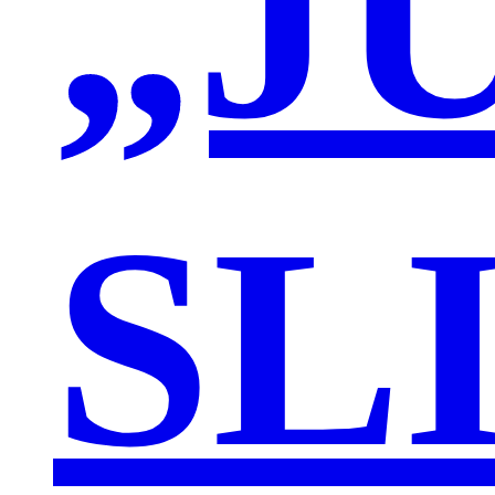
„J
SL