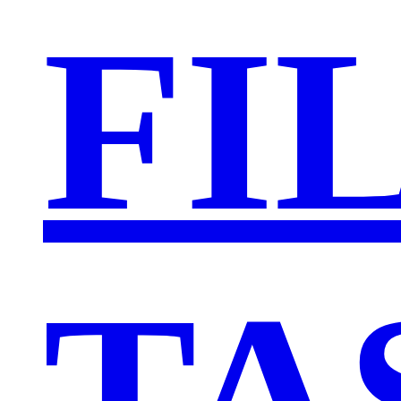
FI
TA