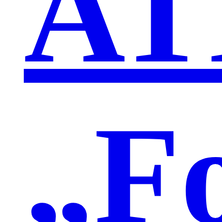
AT
„F