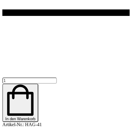
Glitzer
Aufkleber
"Live
Love
Ride"
FARBAUSWAHL
Menge
In den Warenkorb
Artikel-Nr.:
HAG-41