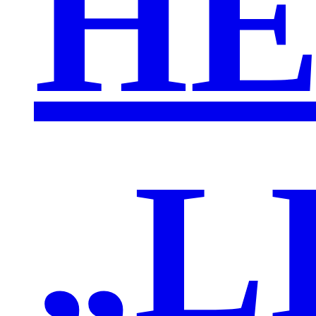
HE
„L