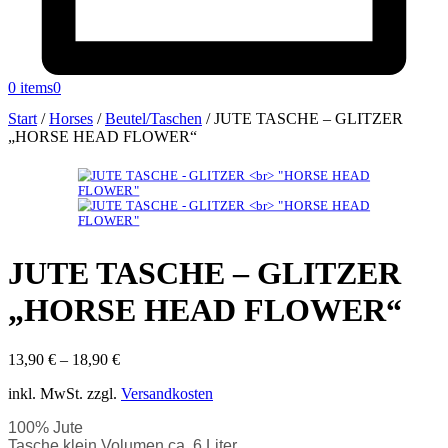
0 items
0
Start
/
Horses
/
Beutel/Taschen
/
JUTE TASCHE – GLITZER
„HORSE HEAD FLOWER“
JUTE TASCHE – GLITZER
„HORSE HEAD FLOWER“
13,90
€
–
18,90
€
inkl. MwSt.
zzgl.
Versandkosten
100% Jute
Tasche klein Volumen ca. 6 Liter