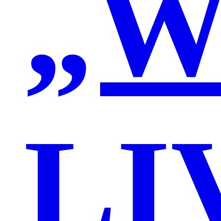
„W
LI