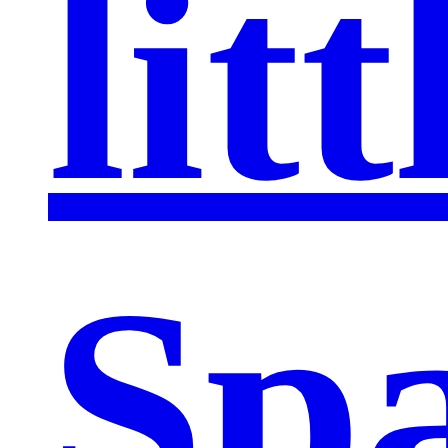
litt
Sp