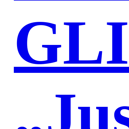
GL
„Jus