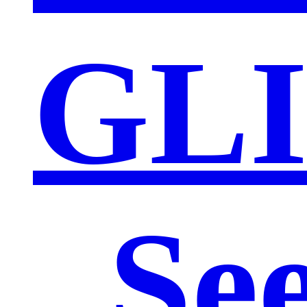
GL
„Se