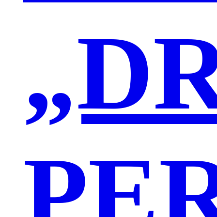
„D
PE