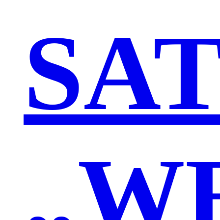
SA
„W