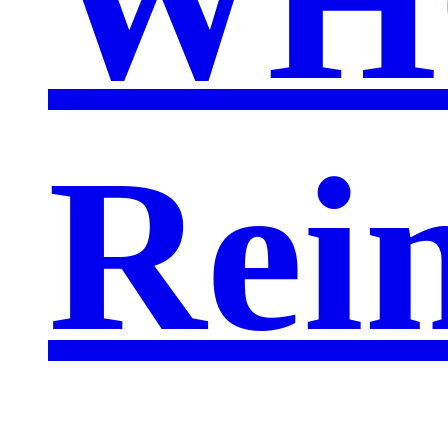
WH
Rei