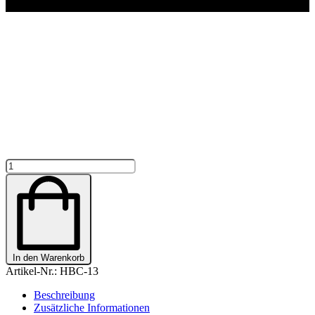
BASECAP
GLITZER
"WUNSCHPFERD
INFINITY
HEARTS"
PERSONALISIERBAR
Menge
In den Warenkorb
Artikel-Nr.:
HBC-13
Beschreibung
Zusätzliche Informationen