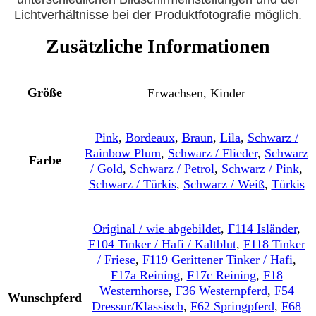
Lichtverhältnisse bei der Produktfotografie möglich.
Zusätzliche Informationen
Größe
Erwachsen, Kinder
Pink
,
Bordeaux
,
Braun
,
Lila
,
Schwarz /
Rainbow Plum
,
Schwarz / Flieder
,
Schwarz
Farbe
/ Gold
,
Schwarz / Petrol
,
Schwarz / Pink
,
Schwarz / Türkis
,
Schwarz / Weiß
,
Türkis
Original / wie abgebildet
,
F114 Isländer
,
F104 Tinker / Hafi / Kaltblut
,
F118 Tinker
/ Friese
,
F119 Gerittener Tinker / Hafi
,
F17a Reining
,
F17c Reining
,
F18
Westernhorse
,
F36 Westernpferd
,
F54
Wunschpferd
Dressur/Klassisch
,
F62 Springpferd
,
F68