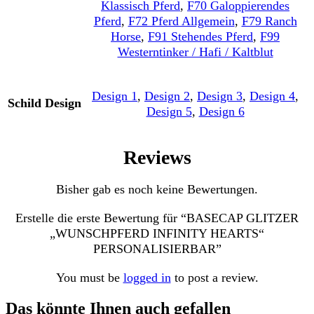
Klassisch Pferd
,
F70 Galoppierendes
Pferd
,
F72 Pferd Allgemein
,
F79 Ranch
Horse
,
F91 Stehendes Pferd
,
F99
Westerntinker / Hafi / Kaltblut
Design 1
,
Design 2
,
Design 3
,
Design 4
,
Schild Design
Design 5
,
Design 6
Reviews
Bisher gab es noch keine Bewertungen.
Erstelle die erste Bewertung für “BASECAP GLITZER
„WUNSCHPFERD INFINITY HEARTS“
PERSONALISIERBAR”
You must be
logged in
to post a review.
Das könnte Ihnen auch gefallen