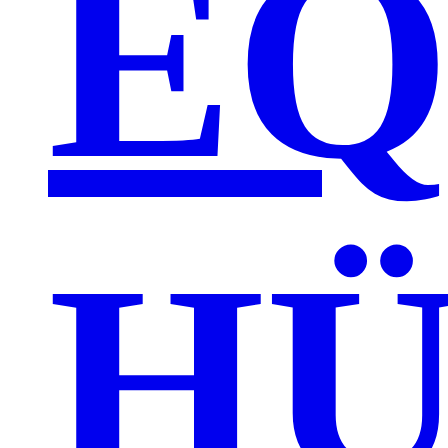
EQ
HÜ