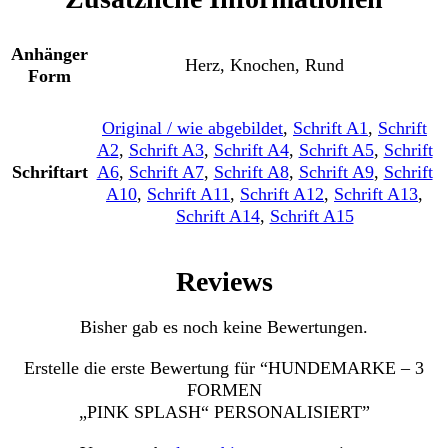
Anhänger
Herz, Knochen, Rund
Form
Original / wie abgebildet
,
Schrift A1
,
Schrift
A2
,
Schrift A3
,
Schrift A4
,
Schrift A5
,
Schrift
Schriftart
A6
,
Schrift A7
,
Schrift A8
,
Schrift A9
,
Schrift
A10
,
Schrift A11
,
Schrift A12
,
Schrift A13
,
Schrift A14
,
Schrift A15
Reviews
Bisher gab es noch keine Bewertungen.
Erstelle die erste Bewertung für “HUNDEMARKE – 3
FORMEN
„PINK SPLASH“ PERSONALISIERT”