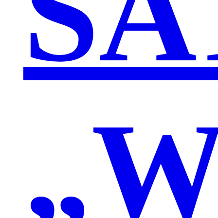
SA
„W