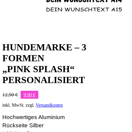
HUNDEMARKE – 3
FORMEN
„PINK SPLASH“
PERSONALISIERT
Ursprünglicher
Aktueller
12,90
€
9,90
€
Preis
Preis
war:
ist:
inkl. MwSt.
zzgl.
Versandkosten
12,90 €
9,90 €.
Hochwertiges Aluminium
Rückseite Silber