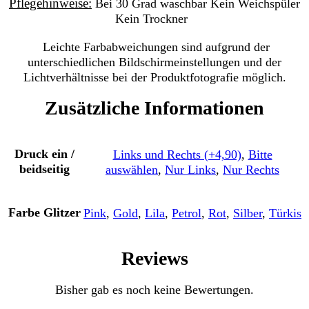
Pflegehinweise:
Bei 30 Grad waschbar
Kein Weichspüler
Kein Trockner
Leichte Farbabweichungen sind aufgrund der
unterschiedlichen Bildschirmeinstellungen und der
Lichtverhältnisse bei der Produktfotografie möglich.
Zusätzliche Informationen
Druck ein /
Links und Rechts (+4,90)
,
Bitte
beidseitig
auswählen
,
Nur Links
,
Nur Rechts
Farbe Glitzer
Pink
,
Gold
,
Lila
,
Petrol
,
Rot
,
Silber
,
Türkis
Reviews
Bisher gab es noch keine Bewertungen.