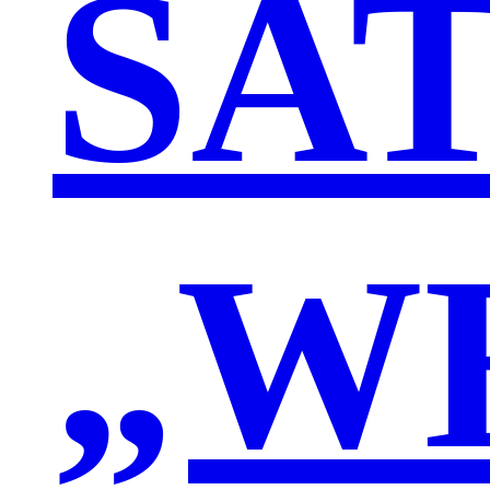
SA
„W