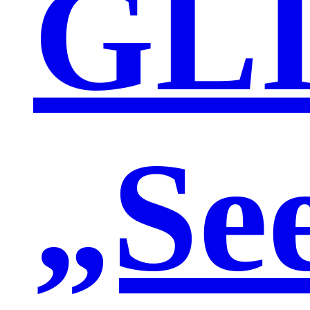
GL
„Se