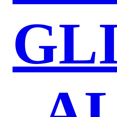
GL
„A