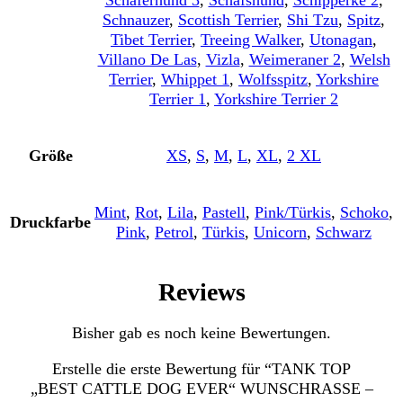
Schäferhund 3
,
Schafshund
,
Schipperke 2
,
Schnauzer
,
Scottish Terrier
,
Shi Tzu
,
Spitz
,
Tibet Terrier
,
Treeing Walker
,
Utonagan
,
Villano De Las
,
Vizla
,
Weimeraner 2
,
Welsh
Terrier
,
Whippet 1
,
Wolfsspitz
,
Yorkshire
Terrier 1
,
Yorkshire Terrier 2
Größe
XS
,
S
,
M
,
L
,
XL
,
2 XL
Mint
,
Rot
,
Lila
,
Pastell
,
Pink/Türkis
,
Schoko
,
Druckfarbe
Pink
,
Petrol
,
Türkis
,
Unicorn
,
Schwarz
Reviews
Bisher gab es noch keine Bewertungen.
Erstelle die erste Bewertung für “TANK TOP
„BEST CATTLE DOG EVER“ WUNSCHRASSE –