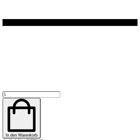
TANK
TOP
"BEST
CATTLE
DOG
EVER"
WUNSCHRASSE
-
In den Warenkorb
PERSONALISIERT