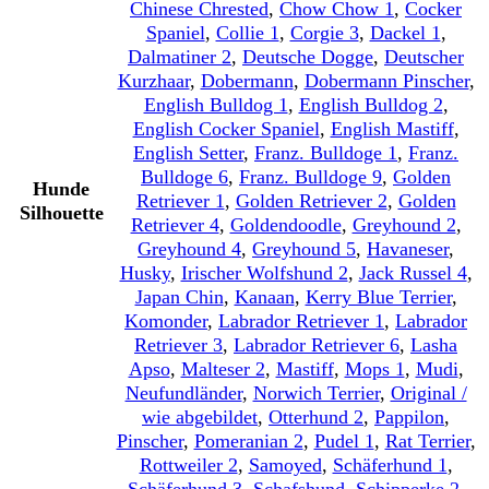
Chinese Chrested
,
Chow Chow 1
,
Cocker
Spaniel
,
Collie 1
,
Corgie 3
,
Dackel 1
,
Dalmatiner 2
,
Deutsche Dogge
,
Deutscher
Kurzhaar
,
Dobermann
,
Dobermann Pinscher
,
English Bulldog 1
,
English Bulldog 2
,
English Cocker Spaniel
,
English Mastiff
,
English Setter
,
Franz. Bulldoge 1
,
Franz.
Bulldoge 6
,
Franz. Bulldoge 9
,
Golden
Hunde
Retriever 1
,
Golden Retriever 2
,
Golden
Silhouette
Retriever 4
,
Goldendoodle
,
Greyhound 2
,
Greyhound 4
,
Greyhound 5
,
Havaneser
,
Husky
,
Irischer Wolfshund 2
,
Jack Russel 4
,
Japan Chin
,
Kanaan
,
Kerry Blue Terrier
,
Komonder
,
Labrador Retriever 1
,
Labrador
Retriever 3
,
Labrador Retriever 6
,
Lasha
Apso
,
Malteser 2
,
Mastiff
,
Mops 1
,
Mudi
,
Neufundländer
,
Norwich Terrier
,
Original /
wie abgebildet
,
Otterhund 2
,
Pappilon
,
Pinscher
,
Pomeranian 2
,
Pudel 1
,
Rat Terrier
,
Rottweiler 2
,
Samoyed
,
Schäferhund 1
,