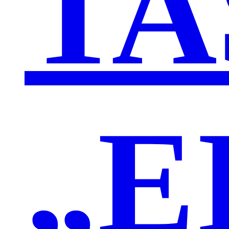
TA
„E