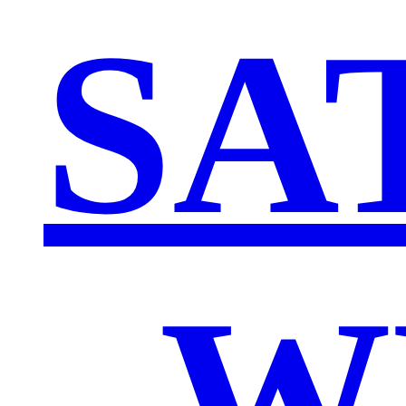
SA
„W