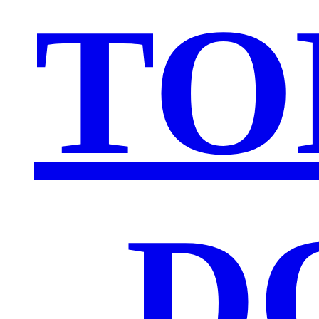
TO
„D