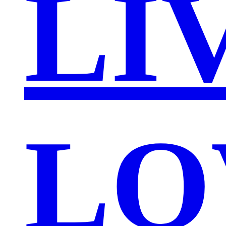
LI
LO