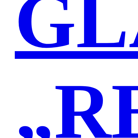
GL
„R