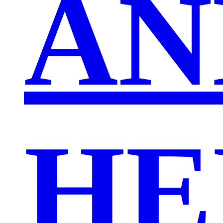
AN
HE