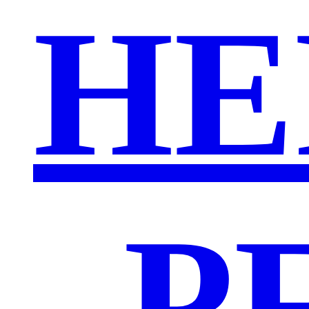
HE
„P