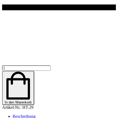
PFERDETASSE
-
COLOR
"COWGIRL
+
WUNSCHNAME"
PERSONALISERT
Menge
In den Warenkorb
Artikel-Nr.:
HT-29
Beschreibung